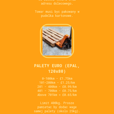
adresu dolecowego.
Towar musi byc pakowany w
pudelka kartonowe.
PALETY EURO (EPAL,
120x80)
0-100km - £1.75km
101-200km - £1.25/km
201 - 400km - £0.99/km
401 - 700km - £0.75/km
Above 701km = £0.65/km
Limit 400kg. Prosze
pamietac by dodac wage
samej palety (okolo 25kg).