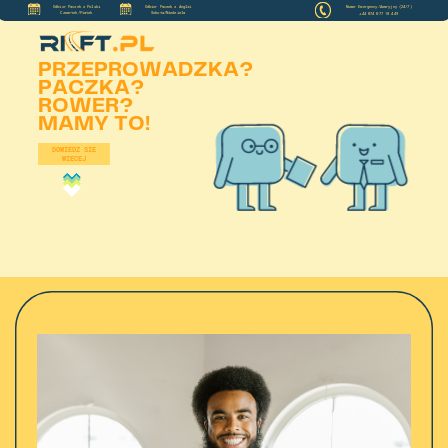
Odbior Paczek z Polski
Odbior Paczek z Anglii
Numer Emergency/Awaryjny (24/7)
Czwartek/Piatek
Sobota/Niedziela
+44 074 077 18 449
PRZEPROWADZKA?
PACZKA?
ROWER?
MAMY TO!
DOWIEDZ SIE
WIECEJ