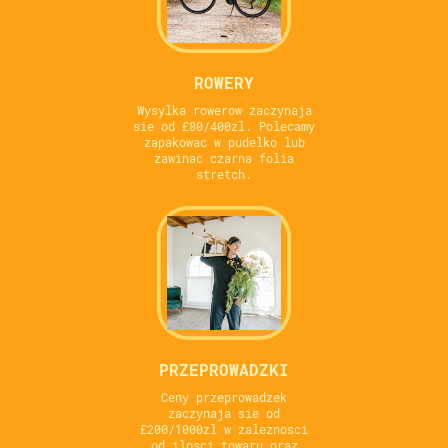
ROWERY
Wysylka rowerow zaczynaja
sie od £80/400zl. Polecamy
zapakowac w pudelko lub
zawinac czarna folia
stretch.
PRZEPROWADZKI
Ceny przeprowadzek
zaczynaja sie od
£200/1000zl w zaleznosci
od ilosci towaru oraz